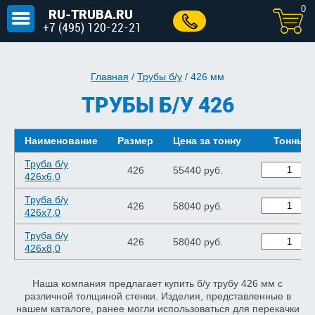
0
RU-TRUBA.RU
+7 (495) 120-22-21
Главная
/
Трубы б/у
/
426 мм
ТРУБЫ Б/У 426
Наименование
Размер
Цена за тонну
Тонны
Труба б/у
426
55440 руб.
426х6,0
Труба б/у
426
58040 руб.
426х7,0
Труба б/у
426
58040 руб.
426х8,0
Наша компания предлагает купить б/у трубу 426 мм с
различной толщиной стенки. Изделия, представленные в
нашем каталоге, ранее могли использоваться для перекачки