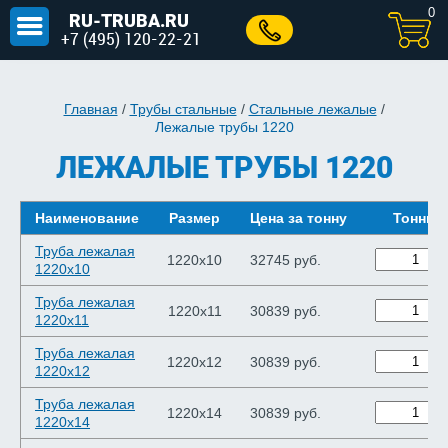
0
RU-TRUBA.RU
+7 (495) 120-22-21
Главная
/
Трубы стальные
/
Стальные лежалые
/
Лежалые трубы 1220
ЛЕЖАЛЫЕ ТРУБЫ 1220
Наименование
Размер
Цена за тонну
Тонны
Труба лежалая
1220х10
32745 руб.
1220х10
Труба лежалая
1220х11
30839 руб.
1220х11
Труба лежалая
1220х12
30839 руб.
1220х12
Труба лежалая
1220х14
30839 руб.
1220х14