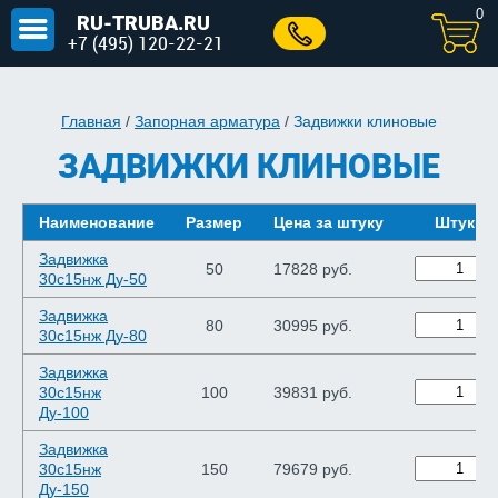
0
RU-TRUBA.RU
+7 (495) 120-22-21
Главная
/
Запорная арматура
/
Задвижки клиновые
ЗАДВИЖКИ КЛИНОВЫЕ
Наименование
Размер
Цена за штуку
Штуки
Задвижка
50
17828 руб.
30с15нж Ду-50
Задвижка
80
30995 руб.
30с15нж Ду-80
Задвижка
30с15нж
100
39831 руб.
Ду-100
Задвижка
30с15нж
150
79679 руб.
Ду-150