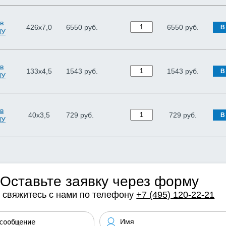
в
426х7,0
6550 руб.
6550
руб.
В
ПУ
в
133х4,5
1543 руб.
1543
руб.
В
ПУ
в
40х3,5
729 руб.
729
руб.
В
ПУ
Оставьте заявку через форму
 свяжитесь с нами по телефону
+7 (495) 120-22-21