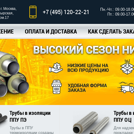
г. Москва,
Пн.-Чт.: 09.00-18.0
+7 (495) 120-22-21
тырская,
Пт.: 09.00-17.0
ком.17
ЕНИЕ
ОПЛАТА И ДОСТАВКА
КАК СДЕЛАТЬ ЗАК
Трубы в изоляции
Трубы в
ППУ ПЭ
ППУ ОЦ
Трубы в ППУ
Для надзе
термоизоляции созданы
прокладки 