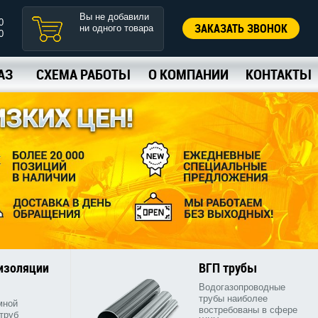
Вы не добавили
0
ЗАКАЗАТЬ ЗВОНОК
ни одного товара
0
АЗ
СХЕМА РАБОТЫ
О КОМПАНИИ
КОНТАКТЫ
 изоляции
ВГП трубы
Водогазопроводные
трубы наиболее
мной
востребованы в сфере
труб