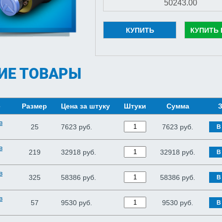
КУПИТЬ
КУПИТЬ 
ИЕ ТОВАРЫ
е
Размер
Цена за штуку
Штуки
Сумма
З
в
25
7623 руб.
7623
руб.
В
в
219
32918 руб.
32918
руб.
В
в
325
58386 руб.
58386
руб.
В
в
57
9530 руб.
9530
руб.
В