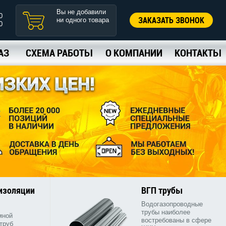
Вы не добавили
0
ЗАКАЗАТЬ ЗВОНОК
ни одного товара
0
АЗ
СХЕМА РАБОТЫ
О КОМПАНИИ
КОНТАКТЫ
 изоляции
ВГП трубы
Водогазопроводные
трубы наиболее
мной
востребованы в сфере
труб