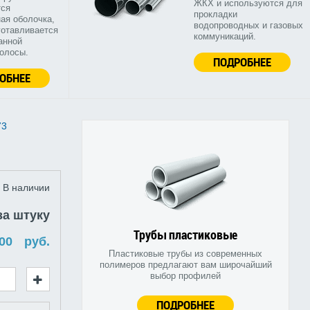
ЖКХ и используются для
тся
прокладки
ая оболочка,
водопроводных и газовых
готавливается
коммуникаций.
анной
полосы.
ПОДРОБНЕЕ
ОБНЕЕ
73
В наличии
за штуку
Трубы пластиковые
руб.
Пластиковые трубы из современных
полимеров предлагают вам широчайший
выбор профилей
ПОДРОБНЕЕ