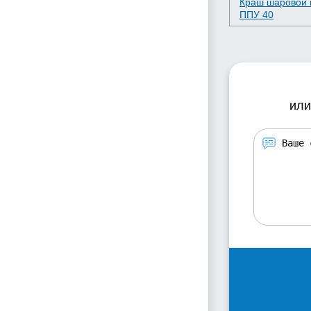
Краш шаровой 
ППУ 40
или