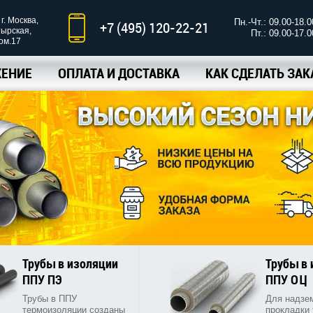
г. Москва,
Пн.-Чт.: 09.00-18.0
+7 (495) 120-22-21
тырская,
Пт.: 09.00-17.0
ком.17
ЕНИЕ
ОПЛАТА И ДОСТАВКА
КАК СДЕЛАТЬ ЗАК
Трубы в изоляции
Трубы в
ППУ ПЭ
ППУ ОЦ
Трубы в ППУ
Для надзе
термоизоляции созданы
прокладки 