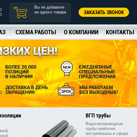
Вы не добавили
0
ЗАКАЗАТЬ ЗВОНОК
ни одного товара
0
АЗ
СХЕМА РАБОТЫ
О КОМПАНИИ
КОНТАКТЫ
 изоляции
ВГП трубы
Водогазопроводные
трубы наиболее
мной
востребованы в сфере
труб