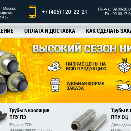
г. Москва,
Пн.-Чт.: 09.00-18.0
+7 (495) 120-22-21
тырская,
Пт.: 09.00-17.0
ком.17
ЕНИЕ
ОПЛАТА И ДОСТАВКА
КАК СДЕЛАТЬ ЗАК
Трубы в изоляции
Трубы в
ППУ ПЭ
ППУ ОЦ
Трубы в ППУ
Для надзе
термоизоляции созданы
прокладки 