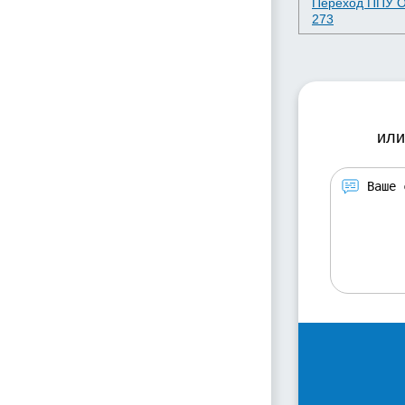
Переход ППУ 
273
или