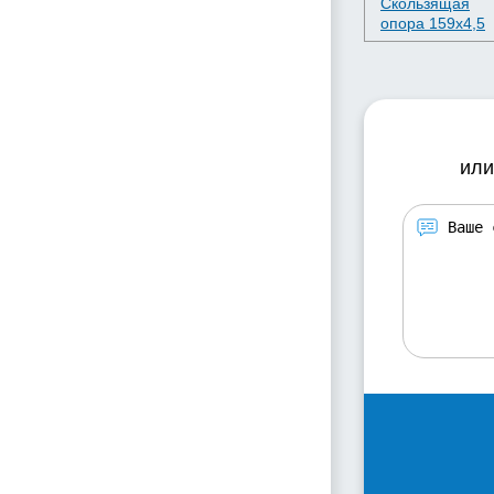
Скользящая
опора 159х4,5
или