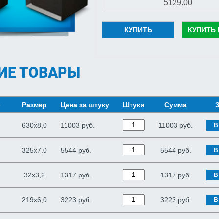
КУПИТЬ
КУПИТЬ 
ИЕ ТОВАРЫ
е
Размер
Цена за штуку
Штуки
Сумма
З
630х8,0
11003 руб.
11003
руб.
В
325х7,0
5544 руб.
5544
руб.
В
32х3,2
1317 руб.
1317
руб.
В
219х6,0
3223 руб.
3223
руб.
В