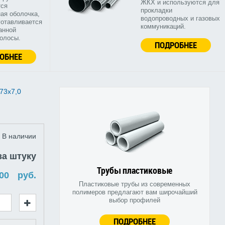
ЖКХ и используются для
тся
прокладки
ая оболочка,
водопроводных и газовых
готавливается
коммуникаций.
анной
полосы.
ПОДРОБНЕЕ
ОБНЕЕ
73х7,0
В наличии
за штуку
Трубы пластиковые
руб.
Пластиковые трубы из современных
полимеров предлагают вам широчайший
выбор профилей
ПОДРОБНЕЕ