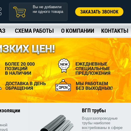
Вы не добавили
0
ЗАКАЗАТЬ ЗВОНОК
ни одного товара
0
АЗ
СХЕМА РАБОТЫ
О КОМПАНИИ
КОНТАКТЫ
 изоляции
ВГП трубы
Водогазопроводные
трубы наиболее
мной
востребованы в сфере
труб