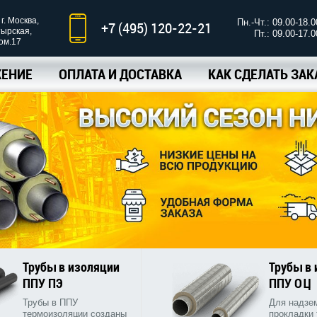
г. Москва,
Пн.-Чт.: 09.00-18.0
+7 (495) 120-22-21
тырская,
Пт.: 09.00-17.0
ком.17
ЕНИЕ
ОПЛАТА И ДОСТАВКА
КАК СДЕЛАТЬ ЗАК
Трубы в изоляции
Трубы в
ППУ ПЭ
ППУ ОЦ
Трубы в ППУ
Для надзе
термоизоляции созданы
прокладки 