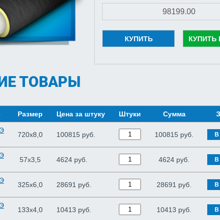
КУПИТЬ
КУПИТЬ 
ИЕ ТОВАРЫ
е
Размер
Цена за штуку
Штуки
Сумма
З
ПЭ
720х8,0
100815 руб.
100815
руб.
В
ПЭ
57х3,5
4624 руб.
4624
руб.
В
ПЭ
325х6,0
28691 руб.
28691
руб.
В
ПЭ
133х4,0
10413 руб.
10413
руб.
В