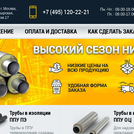
г. Москва,
Пн.-Чт.: 09.00-18.0
+7 (495) 120-22-21
тырская,
Пт.: 09.00-17.0
ком.17
ЕНИЕ
ОПЛАТА И ДОСТАВКА
КАК СДЕЛАТЬ ЗАК
Трубы в изоляции
Трубы в
ППУ ПЭ
ППУ ОЦ
Трубы в ППУ
Для надзе
термоизоляции созданы
прокладки 