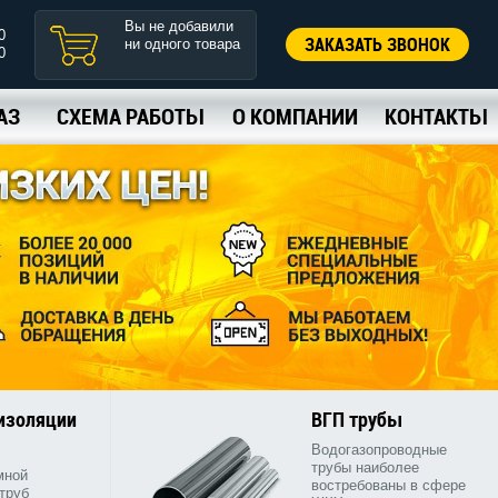
Вы не добавили
0
ЗАКАЗАТЬ ЗВОНОК
ни одного товара
0
АЗ
СХЕМА РАБОТЫ
О КОМПАНИИ
КОНТАКТЫ
 изоляции
ВГП трубы
Водогазопроводные
трубы наиболее
мной
востребованы в сфере
труб