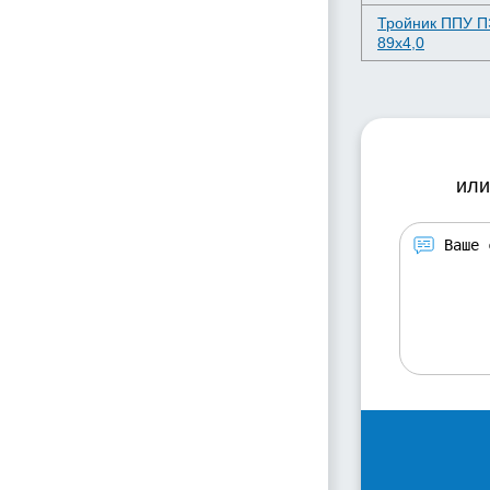
Тройник ППУ 
89х4,0
или