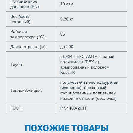
Номинальное
10 атм
давление (PN):
Вес (метр
5,30 кг
погонный):
Рабочая
95
температура (°С):
Длина отрезка (м):
до 200
«ДЖИ-ПЕКС-АМТ»: сшитый
полиэтилен (PEX-a),
Труба:
армированный волокном
Kevlar®
полужесткий пенополиуретан
(изоляция), бесшовный
Теплоизоляция:
гофрированный полиэтилен
низкой плотности (оболочка)
ГОСТ:
Р 54468-2011
ПОХОЖИЕ ТОВАРЫ