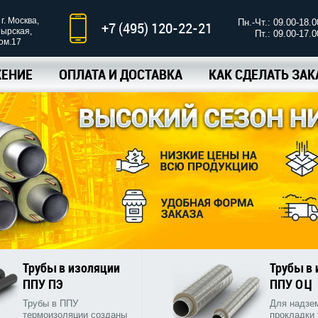
г. Москва,
Пн.-Чт.: 09.00-18.0
+7 (495) 120-22-21
тырская,
Пт.: 09.00-17.0
ком.17
ЕНИЕ
ОПЛАТА И ДОСТАВКА
КАК СДЕЛАТЬ ЗАК
Трубы в изоляции
Трубы в
ППУ ПЭ
ППУ ОЦ
Трубы в ППУ
Для надзе
термоизоляции созданы
прокладки 