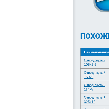
ПОХОЖ
Наименовани
Отвод гнутый
108х3,5
Отвод гнутый
159х6
Отвод гнутый
114х5
Отвод гнутый
325х12