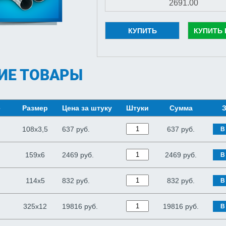
КУПИТЬ
КУПИТЬ 
ИЕ ТОВАРЫ
е
Размер
Цена за штуку
Штуки
Сумма
З
108х3,5
637 руб.
637
руб.
В
159х6
2469 руб.
2469
руб.
В
114х5
832 руб.
832
руб.
В
325х12
19816 руб.
19816
руб.
В