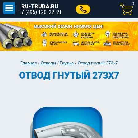
0
RU-TRUBA.RU
+7 (495) 120-22-21
Главная
/
Отводы
/
Гнутые
/
Отвод гнутый 273х7
ОТВОД ГНУТЫЙ 273Х7