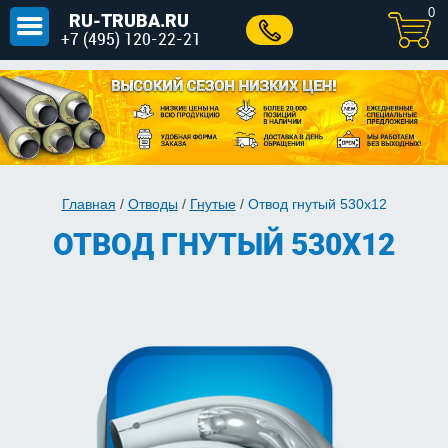
0
RU-TRUBA.RU
+7 (495) 120-22-21
Главная
/
Отводы
/
Гнутые
/
Отвод гнутый 530х12
ОТВОД ГНУТЫЙ 530Х12