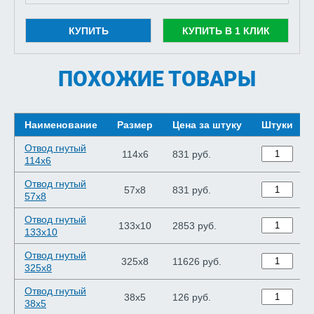
КУПИТЬ
КУПИТЬ В 1 КЛИК
ПОХОЖИЕ ТОВАРЫ
Наименование
Размер
Цена за штуку
Штуки
Отвод гнутый
114х6
831 руб.
114х6
Отвод гнутый
57х8
831 руб.
57х8
Отвод гнутый
133х10
2853 руб.
133х10
Отвод гнутый
325х8
11626 руб.
325х8
Отвод гнутый
38х5
126 руб.
38х5