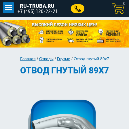
0
RU-TRUBA.RU
+7 (495) 120-22-21
Главная
/
Отводы
/
Гнутые
/
Отвод гнутый 89х7
ОТВОД ГНУТЫЙ 89Х7