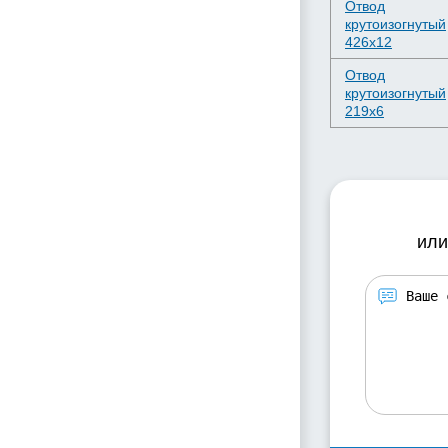
Отвод
крутоизогнутый
426х12
Отвод
крутоизогнутый
219х6
или