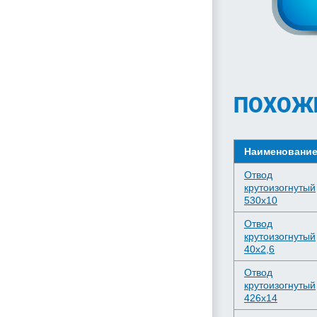
ПОХОЖ
Наименовани
Отвод
крутоизогнутый
530х10
Отвод
крутоизогнутый
40х2,6
Отвод
крутоизогнутый
426х14