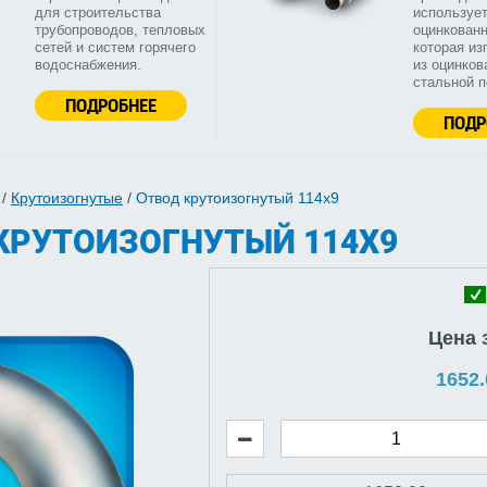
для строительства
используе
трубопроводов, тепловых
оцинкованн
сетей и систем горячего
которая из
водоснабжения.
из оцинков
стальной 
ПОДРОБНЕЕ
ПОДР
/
Крутоизогнутые
/
Отвод крутоизогнутый 114х9
КРУТОИЗОГНУТЫЙ 114Х9
Цена 