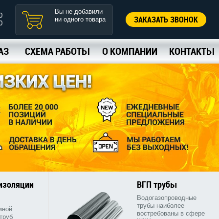
Вы не добавили
0
ЗАКАЗАТЬ ЗВОНОК
ни одного товара
0
АЗ
СХЕМА РАБОТЫ
О КОМПАНИИ
КОНТАКТЫ
 изоляции
ВГП трубы
Водогазопроводные
трубы наиболее
мной
востребованы в сфере
труб