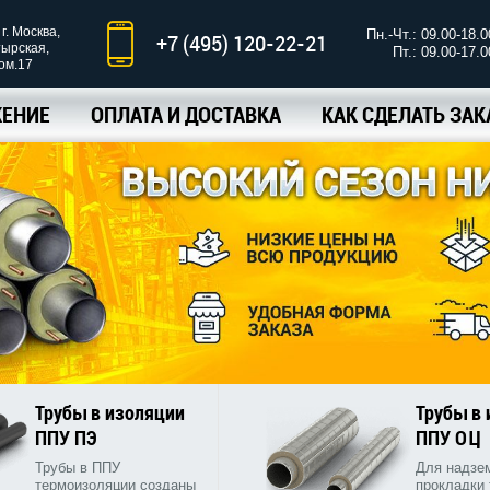
г. Москва,
Пн.-Чт.: 09.00-18.0
+7 (495) 120-22-21
тырская,
Пт.: 09.00-17.0
ком.17
ЕНИЕ
ОПЛАТА И ДОСТАВКА
КАК СДЕЛАТЬ ЗАК
Трубы в изоляции
Трубы в
ППУ ПЭ
ППУ ОЦ
Трубы в ППУ
Для надзе
термоизоляции созданы
прокладки 