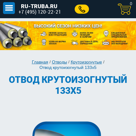
0
RU-TRUBA.RU
+7 (495) 120-22-21
Главная
/
Отводы
/
Крутоизогнутые
/
Отвод крутоизогнутый 133х5
ОТВОД КРУТОИЗОГНУТЫЙ
133Х5