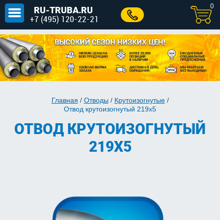
0
RU-TRUBA.RU
+7 (495) 120-22-21
Главная
/
Отводы
/
Крутоизогнутые
/
Отвод крутоизогнутый 219х5
ОТВОД КРУТОИЗОГНУТЫЙ
219Х5