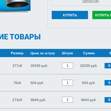
КУПИТЬ
КУПИТЬ 
ИЕ ТОВАРЫ
е
Размер
Цена за штуку
Штуки
Сумма
З
377х8
20339 руб.
20339
руб.
В
76х6
504 руб.
504
руб.
В
273х9
9844 руб.
9844
руб.
В