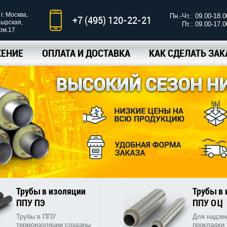
г. Москва,
Пн.-Чт.: 09.00-18.0
+7 (495) 120-22-21
тырская,
Пт.: 09.00-17.0
ком.17
ЕНИЕ
ОПЛАТА И ДОСТАВКА
КАК СДЕЛАТЬ ЗАК
Трубы в изоляции
Трубы в
ППУ ПЭ
ППУ ОЦ
Трубы в ППУ
Для надзе
термоизоляции созданы
прокладки 