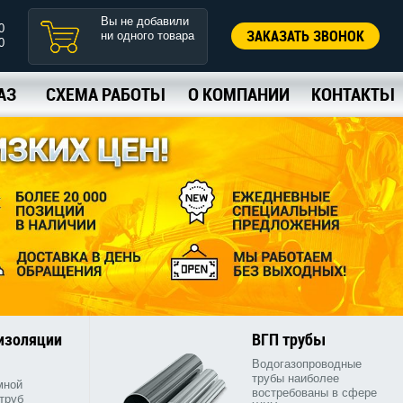
Вы не добавили
0
ЗАКАЗАТЬ ЗВОНОК
ни одного товара
0
АЗ
СХЕМА РАБОТЫ
О КОМПАНИИ
КОНТАКТЫ
 изоляции
ВГП трубы
Водогазопроводные
трубы наиболее
мной
востребованы в сфере
труб