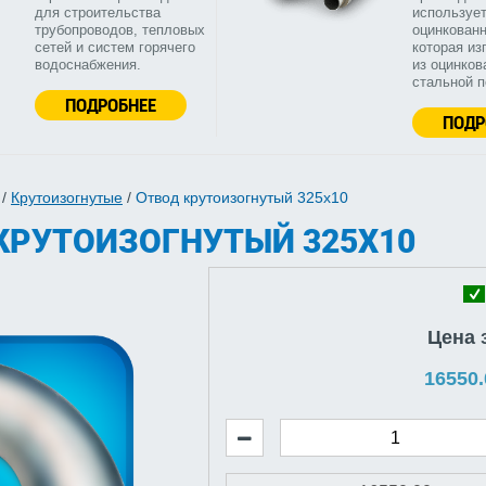
для строительства
используе
трубопроводов, тепловых
оцинкованн
сетей и систем горячего
которая из
водоснабжения.
из оцинков
стальной 
ПОДРОБНЕЕ
ПОДР
/
Крутоизогнутые
/
Отвод крутоизогнутый 325х10
КРУТОИЗОГНУТЫЙ 325Х10
Цена 