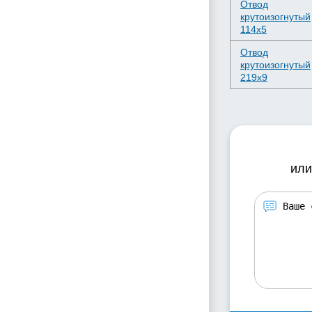
Отвод
крутоизогнутый
114х5
Отвод
крутоизогнутый
219х9
или