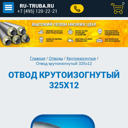
0
RU-TRUBA.RU
+7 (495) 120-22-21
Главная
/
Отводы
/
Крутоизогнутые
/
Отвод крутоизогнутый 325х12
ОТВОД КРУТОИЗОГНУТЫЙ
325Х12