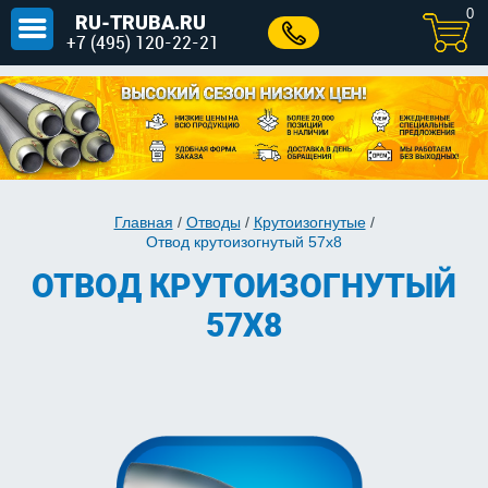
0
RU-TRUBA.RU
+7 (495) 120-22-21
Главная
/
Отводы
/
Крутоизогнутые
/
Отвод крутоизогнутый 57х8
ОТВОД КРУТОИЗОГНУТЫЙ
57Х8