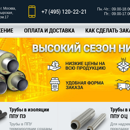
г. Москва,
Пн.-Чт.: 09.00-18.0
+7 (495) 120-22-21
тырская,
Пт.: 09.00-17.0
ком.17
ЕНИЕ
ОПЛАТА И ДОСТАВКА
КАК СДЕЛАТЬ ЗАК
Трубы в изоляции
Трубы в
ППУ ПЭ
ППУ ОЦ
Трубы в ППУ
Для надзе
термоизоляции созданы
прокладки 