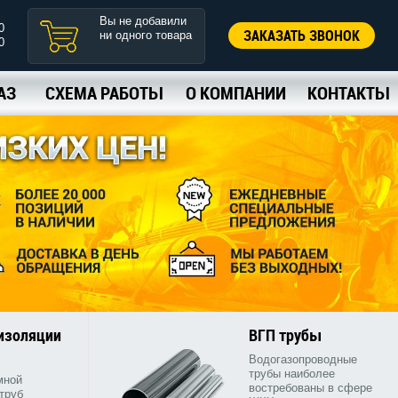
Вы не добавили
0
ЗАКАЗАТЬ ЗВОНОК
ни одного товара
0
АЗ
СХЕМА РАБОТЫ
О КОМПАНИИ
КОНТАКТЫ
 изоляции
ВГП трубы
Водогазопроводные
трубы наиболее
мной
востребованы в сфере
труб