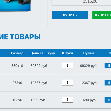
КУПИТЬ
КУПИТЬ 
ИЕ ТОВАРЫ
е
Размер
Цена за штуку
Штуки
Сумма
З
530х10
69329 руб.
69329
руб.
В
273х6
12367 руб.
12367
руб.
В
108х6
1690 руб.
1690
руб.
В