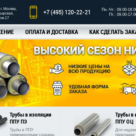
г. Москва,
Пн.-Чт.: 09.00-18.0
+7 (495) 120-22-21
тырская,
Пт.: 09.00-17.0
ком.17
ЕНИЕ
ОПЛАТА И ДОСТАВКА
КАК СДЕЛАТЬ ЗАК
Трубы в изоляции
Трубы в
ППУ ПЭ
ППУ ОЦ
Трубы в ППУ
Для надзе
термоизоляции созданы
прокладки 