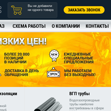
Вы не добавили
0
ЗАКАЗАТЬ ЗВОНОК
ни одного товара
0
АЗ
СХЕМА РАБОТЫ
О КОМПАНИИ
КОНТАКТЫ
 изоляции
ВГП трубы
Водогазопроводные
трубы наиболее
мной
востребованы в сфере
труб