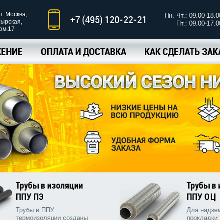
г. Москва,
Пн.-Чт.: 09.00-18.0
+7 (495) 120-22-21
тырская,
Пт.: 09.00-17.0
ком.17
ЕНИЕ
ОПЛАТА И ДОСТАВКА
КАК СДЕЛАТЬ ЗАК
Трубы в изоляции
Трубы в
ППУ ПЭ
ППУ ОЦ
Трубы в ППУ
Для надзе
термоизоляции созданы
прокладки 