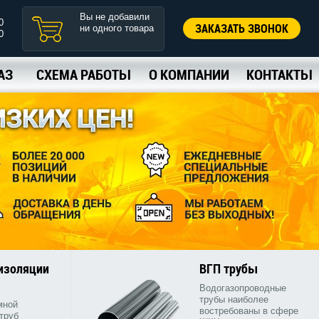
Вы не добавили
0
ЗАКАЗАТЬ ЗВОНОК
ни одного товара
0
АЗ
СХЕМА РАБОТЫ
О КОМПАНИИ
КОНТАКТЫ
 изоляции
ВГП трубы
Водогазопроводные
трубы наиболее
мной
востребованы в сфере
труб