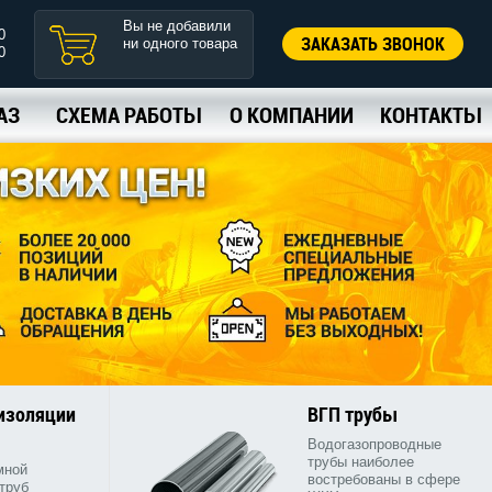
Вы не добавили
0
ЗАКАЗАТЬ ЗВОНОК
ни одного товара
0
АЗ
СХЕМА РАБОТЫ
О КОМПАНИИ
КОНТАКТЫ
 изоляции
ВГП трубы
Водогазопроводные
трубы наиболее
мной
востребованы в сфере
труб