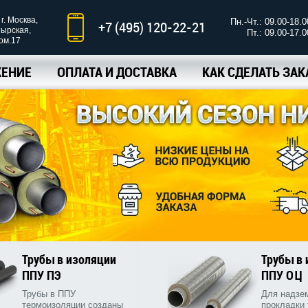
г. Москва,
Пн.-Чт.: 09.00-18.0
+7 (495) 120-22-21
тырская,
Пт.: 09.00-17.0
ком.17
ЕНИЕ
ОПЛАТА И ДОСТАВКА
КАК СДЕЛАТЬ ЗАК
Трубы в изоляции
Трубы в
ППУ ПЭ
ППУ ОЦ
Трубы в ППУ
Для надзе
термоизоляции созданы
прокладки 