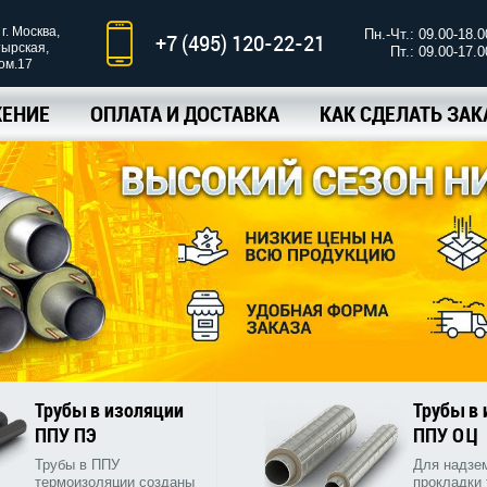
г. Москва,
Пн.-Чт.: 09.00-18.0
+7 (495) 120-22-21
тырская,
Пт.: 09.00-17.0
ком.17
ЕНИЕ
ОПЛАТА И ДОСТАВКА
КАК СДЕЛАТЬ ЗАК
Трубы в изоляции
Трубы в
ППУ ПЭ
ППУ ОЦ
Трубы в ППУ
Для надзе
термоизоляции созданы
прокладки 