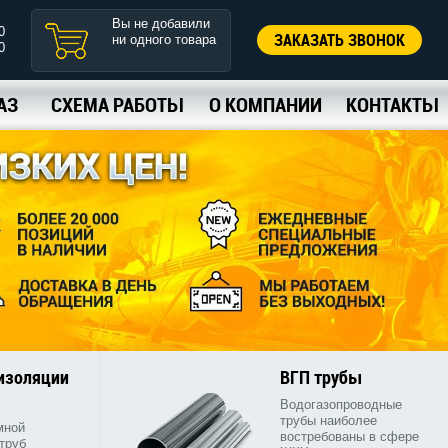
Вы не добавили
0
ЗАКАЗАТЬ ЗВОНОК
ни одного товара
0
АЗ
СХЕМА РАБОТЫ
О КОМПАНИИ
КОНТАКТЫ
 изоляции
ВГП трубы
Водогазопроводные
трубы наиболее
мной
востребованы в сфере
труб