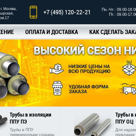
г. Москва,
Пн.-Чт.: 09.00-18.0
+7 (495) 120-22-21
тырская,
Пт.: 09.00-17.0
ком.17
ЕНИЕ
ОПЛАТА И ДОСТАВКА
КАК СДЕЛАТЬ ЗАК
Трубы в изоляции
Трубы в
ППУ ПЭ
ППУ ОЦ
Трубы в ППУ
Для надзе
термоизоляции созданы
прокладки 