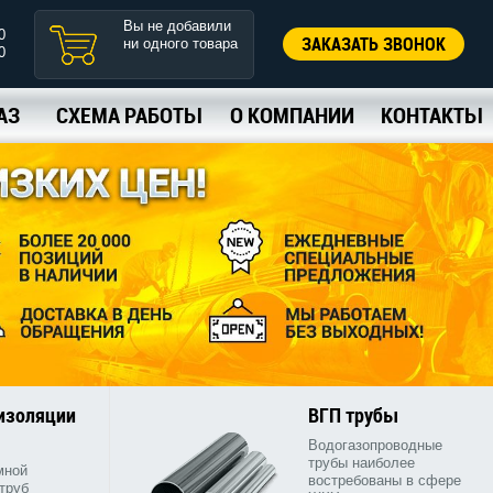
Вы не добавили
0
ЗАКАЗАТЬ ЗВОНОК
ни одного товара
0
АЗ
СХЕМА РАБОТЫ
О КОМПАНИИ
КОНТАКТЫ
 изоляции
ВГП трубы
Водогазопроводные
трубы наиболее
мной
востребованы в сфере
труб