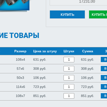
КУПИТЬ
КУПИТЬ 
ИЕ ТОВАРЫ
е
Размер
Цена за штуку
Штуки
Сумма
З
108х4
631 руб.
631
руб.
В
57х6
308 руб.
308
руб.
В
50х3
106 руб.
106
руб.
В
114х6
723 руб.
723
руб.
В
108х7
851 руб.
851
руб.
В