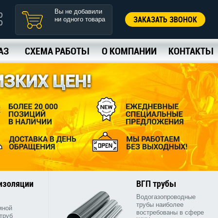
Вы не добавили
0
ЗАКАЗАТЬ ЗВОНОК
ни одного товара
0
АЗ
СХЕМА РАБОТЫ
О КОМПАНИИ
КОНТАКТЫ
 изоляции
ВГП трубы
Водогазопроводные
трубы наиболее
мной
востребованы в сфере
труб