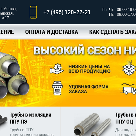
г. Москва,
Пн.-Чт.: 09.00-18.0
+7 (495) 120-22-21
тырская,
Пт.: 09.00-17.0
ком.17
ЕНИЕ
ОПЛАТА И ДОСТАВКА
КАК СДЕЛАТЬ ЗАК
Трубы в изоляции
Трубы в
ППУ ПЭ
ППУ ОЦ
Трубы в ППУ
Для надзе
термоизоляции созданы
прокладки 