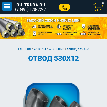
0
RU-TRUBA.RU
+7 (495) 120-22-21
Главная
/
Отводы
/
Стальные
/
Отвод 530х12
ОТВОД 530Х12