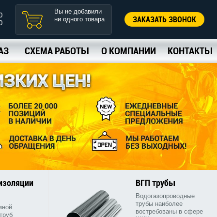
Вы не добавили
0
ЗАКАЗАТЬ ЗВОНОК
ни одного товара
0
АЗ
СХЕМА РАБОТЫ
О КОМПАНИИ
КОНТАКТЫ
 изоляции
ВГП трубы
Водогазопроводные
трубы наиболее
мной
востребованы в сфере
труб