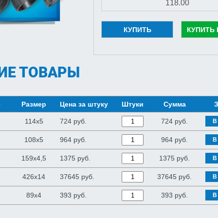
КУПИТЬ
КУПИТЬ 
ИЕ ТОВАРЫ
е
Размер
Цена за штуку
Штуки
Сумма
З
114х5
724 руб.
724
руб.
В
108х5
964 руб.
964
руб.
В
159х4,5
1375 руб.
1375
руб.
В
426х14
37645 руб.
37645
руб.
В
89х4
393 руб.
393
руб.
В