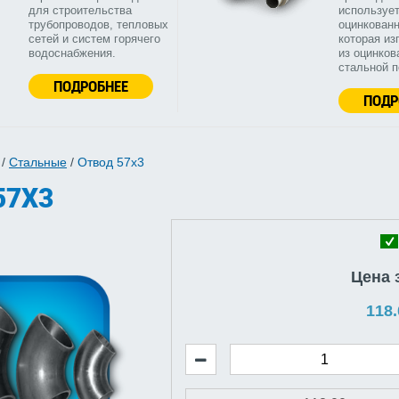
для строительства
используе
трубопроводов, тепловых
оцинкованн
сетей и систем горячего
которая из
водоснабжения.
из оцинков
стальной 
ПОДРОБНЕЕ
ПОДР
/
Стальные
/
Отвод 57х3
57Х3
Цена 