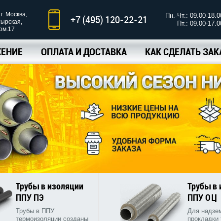
г. Москва,
Пн.-Чт.: 09.00-18.0
+7 (495) 120-22-21
тырская,
Пт.: 09.00-17.0
ком.17
ЕНИЕ
ОПЛАТА И ДОСТАВКА
КАК СДЕЛАТЬ ЗАК
Трубы в изоляции
Трубы в
ППУ ПЭ
ППУ ОЦ
Трубы в ППУ
Для надзе
термоизоляции созданы
прокладки 