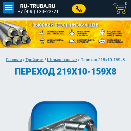
0
RU-TRUBA.RU
+7 (495) 120-22-21
Главная
/
Тройники
/
Штампованные
/
Переход 219х10-159х8
ПЕРЕХОД 219Х10-159Х8