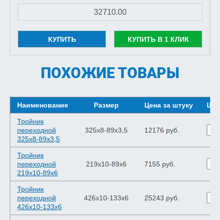
КУПИТЬ
КУПИТЬ В 1 КЛИК
ПОХОЖИЕ ТОВАРЫ
Наименование
Размер
Цена за штуку
Шту
Тройник
переходной
325х8-89х3,5
12176 руб.
325х8-89х3,5
Тройник
переходной
219х10-89х6
7155 руб.
219х10-89х6
Тройник
переходной
426х10-133х6
25243 руб.
426х10-133х6