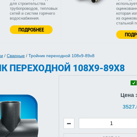
для строительства
используе
трубопроводов, тепловых
оцинкованн
сетей и систем горячего
которая из
водоснабжения.
из оцинков
стальной 
ПОДРОБНЕЕ
ПОДР
ки
/
Сварные
/
Тройник переходной 108х9-89х8
К ПЕРЕХОДНОЙ 108Х9-89Х8
Цена 