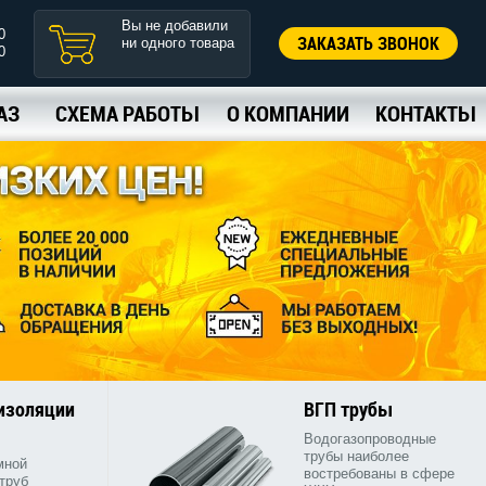
Вы не добавили
0
ЗАКАЗАТЬ ЗВОНОК
ни одного товара
0
АЗ
СХЕМА РАБОТЫ
О КОМПАНИИ
КОНТАКТЫ
 изоляции
ВГП трубы
Водогазопроводные
трубы наиболее
мной
востребованы в сфере
труб