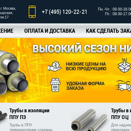
г. Москва,
Пн.-Чт.: 09.00-18.0
+7 (495) 120-22-21
тырская,
Пт.: 09.00-17.0
ком.17
ЕНИЕ
ОПЛАТА И ДОСТАВКА
КАК СДЕЛАТЬ ЗАК
Трубы в изоляции
Трубы в
ППУ ПЭ
ППУ ОЦ
Трубы в ППУ
Для надзе
термоизоляции созданы
прокладки 