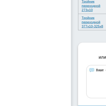
Тройник
переходной
273х10
Тройник
переходной
377х10-325х8
или