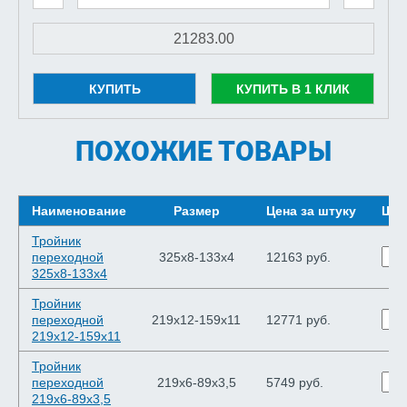
КУПИТЬ
КУПИТЬ В 1 КЛИК
ПОХОЖИЕ ТОВАРЫ
Наименование
Размер
Цена за штуку
Шту
Тройник
переходной
325х8-133х4
12163 руб.
325х8-133х4
Тройник
переходной
219х12-159х11
12771 руб.
219х12-159х11
Тройник
переходной
219х6-89х3,5
5749 руб.
219х6-89х3,5