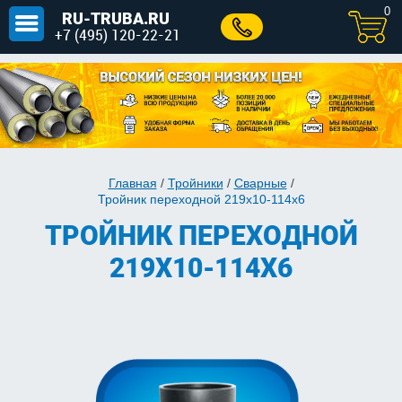
0
RU-TRUBA.RU
+7 (495) 120-22-21
Главная
/
Тройники
/
Сварные
/
Тройник переходной 219х10-114х6
ТРОЙНИК ПЕРЕХОДНОЙ
219Х10-114Х6