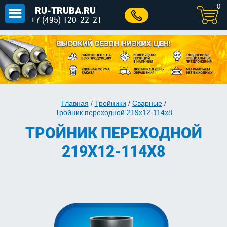
0
RU-TRUBA.RU
+7 (495) 120-22-21
Главная
/
Тройники
/
Сварные
/
Тройник переходной 219х12-114х8
ТРОЙНИК ПЕРЕХОДНОЙ
219Х12-114Х8