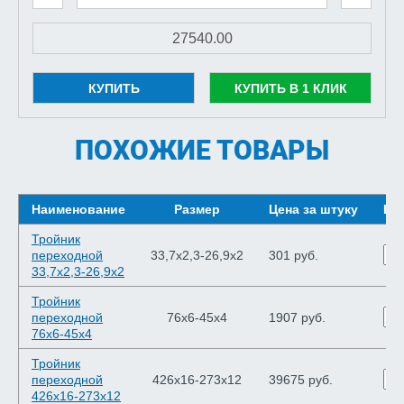
КУПИТЬ
КУПИТЬ В 1 КЛИК
ПОХОЖИЕ ТОВАРЫ
Наименование
Размер
Цена за штуку
Шт
Тройник
переходной
33,7х2,3-26,9х2
301 руб.
33,7х2,3-26,9х2
Тройник
переходной
76х6-45х4
1907 руб.
76х6-45х4
Тройник
переходной
426х16-273х12
39675 руб.
426х16-273х12