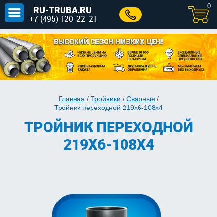
0
RU-TRUBA.RU
+7 (495) 120-22-21
Главная
/
Тройники
/
Сварные
/
Тройник переходной 219х6-108х4
ТРОЙНИК ПЕРЕХОДНОЙ
219Х6-108Х4