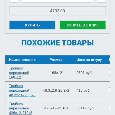
КУПИТЬ
КУПИТЬ В 1 КЛИК
ПОХОЖИЕ ТОВАРЫ
Наименование
Размер
Цена за штуку
Шт
Тройник
переходной
168х12
9601 руб.
168х12
Тройник
переходной
48,3х2,6-26,9х2
413 руб.
48,3х2,6-26,9х2
Тройник
переходной
426х12-219х8
30112 руб.
426х12-219х8