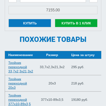
КУПИТЬ
КУПИТЬ В 1 КЛИК
ПОХОЖИЕ ТОВАРЫ
Наименование
Размер
Цена за штуку
Шт
Тройник
переходной
33,7х2,3х21,3х2
295 руб.
33,7х2,3х21,3х2
Тройник
переходной
20х3
218 руб.
20х3
Тройник
переходной
377х10-89х3,5
19180 руб.
377х10-89х3,5