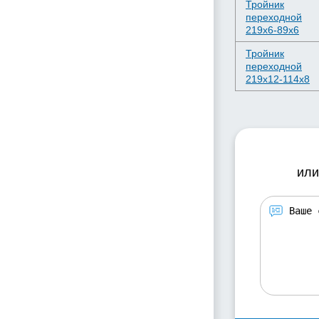
Тройник
переходной
219х6-89х6
Тройник
переходной
219х12-114х8
или