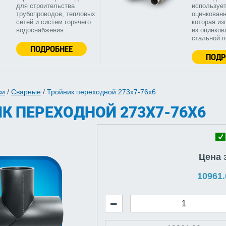
для строительства
используе
трубопроводов, тепловых
оцинкованн
сетей и систем горячего
которая из
водоснабжения.
из оцинков
стальной 
ПОДРОБНЕЕ
ПОДР
ки
/
Сварные
/
Тройник переходной 273х7-76х6
К ПЕРЕХОДНОЙ 273Х7-76Х6
Цена 