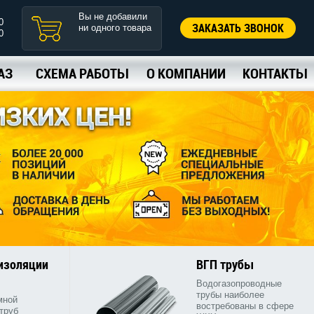
Вы не добавили
0
ЗАКАЗАТЬ ЗВОНОК
ни одного товара
0
АЗ
СХЕМА РАБОТЫ
О КОМПАНИИ
КОНТАКТЫ
 изоляции
ВГП трубы
Водогазопроводные
трубы наиболее
мной
востребованы в сфере
труб