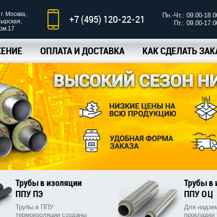
г. Москва,
Пн.-Чт.: 09.00-18.0
+7 (495) 120-22-21
тырская,
Пт.: 09.00-17.0
ком.17
ЕНИЕ
ОПЛАТА И ДОСТАВКА
КАК СДЕЛАТЬ ЗАК
Трубы в изоляции
Трубы в
ППУ ПЭ
ППУ ОЦ
Трубы в ППУ
Для надзе
термоизоляции созданы
прокладки 