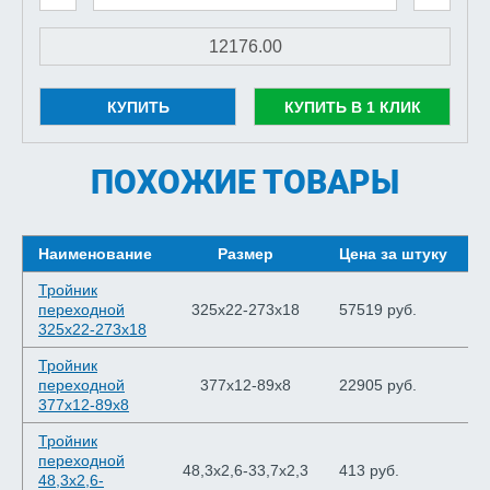
КУПИТЬ
КУПИТЬ В 1 КЛИК
ПОХОЖИЕ ТОВАРЫ
Наименование
Размер
Цена за штуку
Ш
Тройник
переходной
325х22-273х18
57519 руб.
325х22-273х18
Тройник
переходной
377х12-89х8
22905 руб.
377х12-89х8
Тройник
переходной
48,3х2,6-33,7х2,3
413 руб.
48,3х2,6-