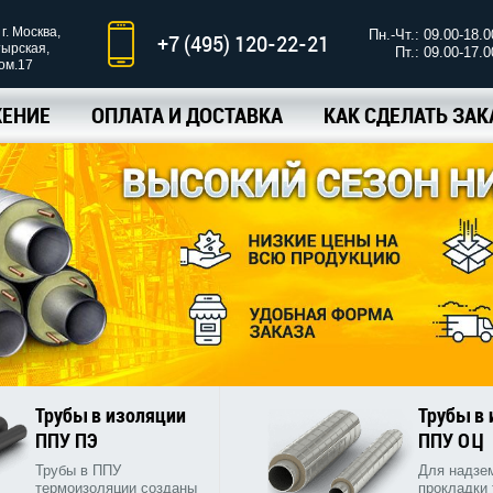
г. Москва,
Пн.-Чт.: 09.00-18.0
+7 (495) 120-22-21
тырская,
Пт.: 09.00-17.0
ком.17
ЕНИЕ
ОПЛАТА И ДОСТАВКА
КАК СДЕЛАТЬ ЗАК
Трубы в изоляции
Трубы в
ППУ ПЭ
ППУ ОЦ
Трубы в ППУ
Для надзе
термоизоляции созданы
прокладки 