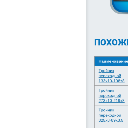
ПОХОЖ
Наименовани
Тройник
переходной
133х10-108э8
Тройник
переходной
273х10-219х8
Тройник
переходной
325х8-89х3,5