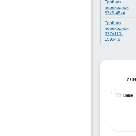
Тройник
переходной
57х5-45х4
Тройник
переходной
377х110-
159х4,5
или