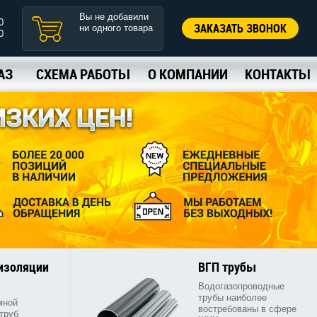
Вы не добавили
0
ЗАКАЗАТЬ ЗВОНОК
ни одного товара
0
АЗ
СХЕМА РАБОТЫ
О КОМПАНИИ
КОНТАКТЫ
 изоляции
ВГП трубы
Водогазопроводные
трубы наиболее
мной
востребованы в сфере
труб