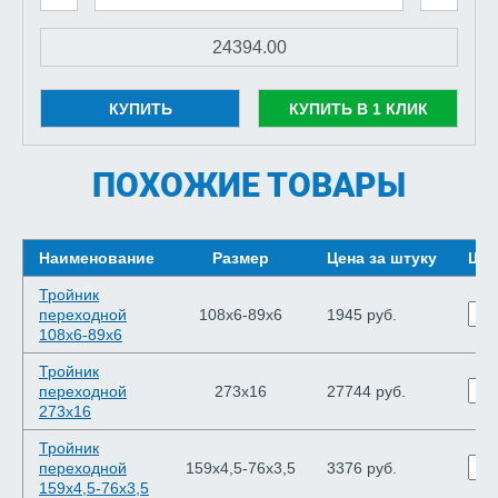
КУПИТЬ
КУПИТЬ В 1 КЛИК
ПОХОЖИЕ ТОВАРЫ
Наименование
Размер
Цена за штуку
Шту
Тройник
переходной
108х6-89х6
1945 руб.
108х6-89х6
Тройник
переходной
273х16
27744 руб.
273х16
Тройник
переходной
159х4,5-76х3,5
3376 руб.
159х4,5-76х3,5