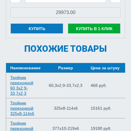
КУПИТЬ
КУПИТЬ В 1 КЛИК
ПОХОЖИЕ ТОВАРЫ
Наименование
Размер
Цена за штуку
Ш
Тройник
переходной
60,3х2,9-33,7х2,3
468 руб.
60,3х2,9-
33,7х2,3
Тройник
переходной
325х8-114х6
15161 руб.
325х8-114х6
Тройник
переходной
377х10-219х6
19180 руб.