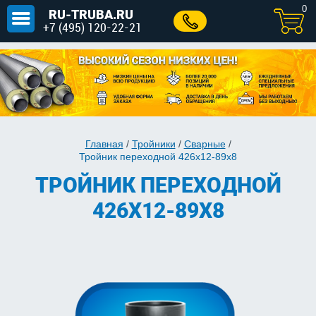
0
RU-TRUBA.RU
+7 (495) 120-22-21
Главная
/
Тройники
/
Сварные
/
Тройник переходной 426х12-89х8
ТРОЙНИК ПЕРЕХОДНОЙ
426Х12-89Х8