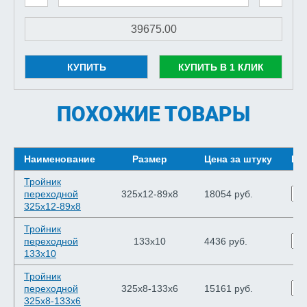
КУПИТЬ
КУПИТЬ В 1 КЛИК
ПОХОЖИЕ ТОВАРЫ
Наименование
Размер
Цена за штуку
Шт
Тройник
переходной
325х12-89х8
18054 руб.
325х12-89х8
Тройник
переходной
133х10
4436 руб.
133х10
Тройник
переходной
325х8-133х6
15161 руб.
325х8-133х6