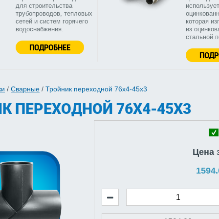
для строительства
используе
трубопроводов, тепловых
оцинкованн
сетей и систем горячего
которая из
водоснабжения.
из оцинков
стальной 
ПОДРОБНЕЕ
ПОДР
ки
/
Сварные
/
Тройник переходной 76х4-45х3
К ПЕРЕХОДНОЙ 76Х4-45Х3
Цена 