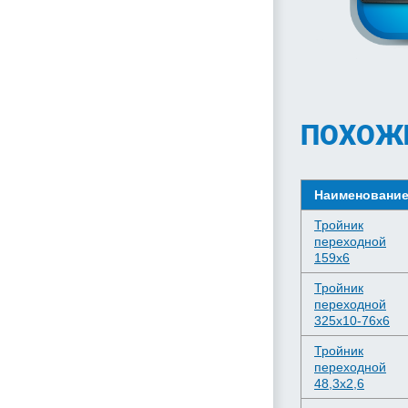
ПОХОЖ
Наименовани
Тройник
переходной
159х6
Тройник
переходной
325х10-76х6
Тройник
переходной
48,3х2,6