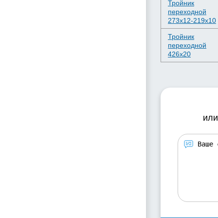
Тройник
переходной
273х12-219х10
Тройник
переходной
426х20
или