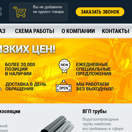
Вы не добавили
0
ЗАКАЗАТЬ ЗВОНОК
ни одного товара
0
АЗ
СХЕМА РАБОТЫ
О КОМПАНИИ
КОНТАКТЫ
 изоляции
ВГП трубы
Водогазопроводные
трубы наиболее
мной
востребованы в сфере
труб