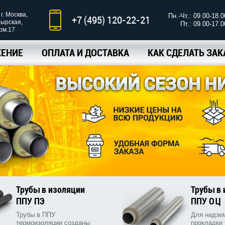
г. Москва,
Пн.-Чт.: 09.00-18.0
+7 (495) 120-22-21
тырская,
Пт.: 09.00-17.0
ком.17
ЕНИЕ
ОПЛАТА И ДОСТАВКА
КАК СДЕЛАТЬ ЗАК
Трубы в изоляции
Трубы в
ППУ ПЭ
ППУ ОЦ
Трубы в ППУ
Для надзе
термоизоляции созданы
прокладки 