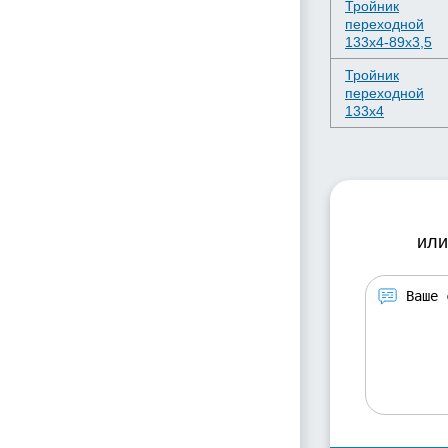
Тройник
переходной
133х4-89х3,5
Тройник
переходной
133х4
или