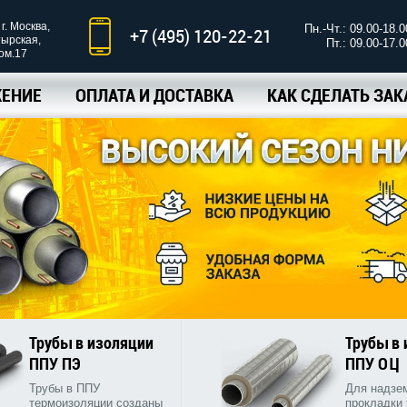
г. Москва,
Пн.-Чт.: 09.00-18.0
+7 (495) 120-22-21
тырская,
Пт.: 09.00-17.0
ком.17
ЕНИЕ
ОПЛАТА И ДОСТАВКА
КАК СДЕЛАТЬ ЗАК
Трубы в изоляции
Трубы в
ППУ ПЭ
ППУ ОЦ
Трубы в ППУ
Для надзе
термоизоляции созданы
прокладки 