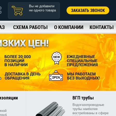
Вы не добавили
0
ЗАКАЗАТЬ ЗВОНОК
ни одного товара
0
АЗ
СХЕМА РАБОТЫ
О КОМПАНИИ
КОНТАКТЫ
 изоляции
ВГП трубы
Водогазопроводные
трубы наиболее
мной
востребованы в сфере
труб