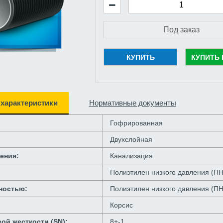
КУПИТЬ
КУПИТЬ 
 характеристики
Нормативные документы
Гофрированная
Двухслойная
ения:
Канализация
Полиэтилен низкого давления (П
ностью:
Полиэтилен низкого давления (П
Корсис
ой жесткости (SN):
8+-1