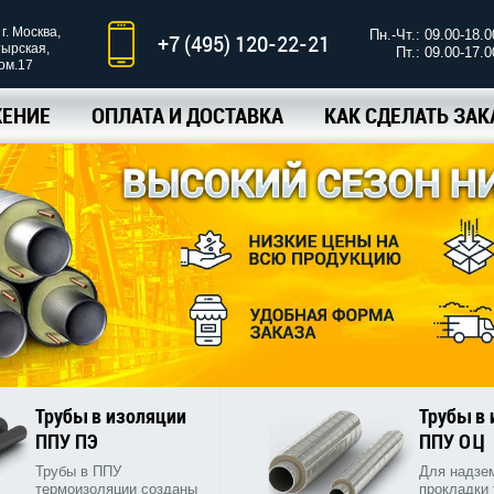
г. Москва,
Пн.-Чт.: 09.00-18.0
+7 (495) 120-22-21
тырская,
Пт.: 09.00-17.0
ком.17
ЕНИЕ
ОПЛАТА И ДОСТАВКА
КАК СДЕЛАТЬ ЗАК
Трубы в изоляции
Трубы в
ППУ ПЭ
ППУ ОЦ
Трубы в ППУ
Для надзе
термоизоляции созданы
прокладки 