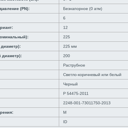
давление (PN):
Безнапорное (0 атм)
6
ариант:
12
номинальный):
225
 диаметр):
225 мм
й диаметр):
200
Раструбное
Светло-коричневый или белый
Черный
Р 54475-2011
2248-001-73011750-2013
рения:
М
ID