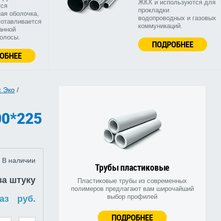
ЖКХ и используются для
тся
прокладки
ая оболочка,
водопроводных и газовых
готавливается
коммуникаций.
анной
полосы.
ПОДРОБНЕЕ
ОБНЕЕ
 Эко
/
0*225
В наличии
Трубы пластиковые
за штуку
Пластиковые трубы из современных
полимеров предлагают вам широчайший
выбор профилей
руб.
ПОДРОБНЕЕ