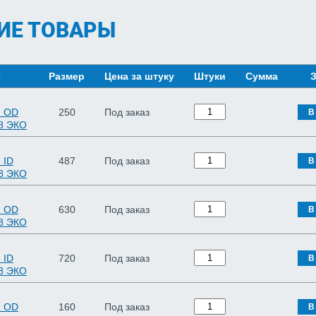
ИЕ ТОВАРЫ
е
Размер
Цена за штуку
Штуки
Сумма
З
я OD
250
Под заказ
В
8 ЭКО
 ID
487
Под заказ
В
8 ЭКО
я OD
630
Под заказ
В
8 ЭКО
 ID
720
Под заказ
В
8 ЭКО
я OD
160
Под заказ
В