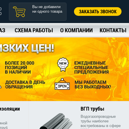
Вы не добавили
0
ЗАКАЗАТЬ ЗВОНОК
ни одного товара
0
АЗ
СХЕМА РАБОТЫ
О КОМПАНИИ
КОНТАКТЫ
 изоляции
ВГП трубы
Водогазопроводные
трубы наиболее
мной
востребованы в сфере
труб