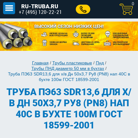
0
RU-TRUBA.RU
+7 (495) 120-22-21
Главная
/
Трубы пластиковые
/
Пнд
/
Трубы ПНД диаметр 50 мм в бухтах
/
Труба ПЭ63 SDR13,6 для х/в Дн 50х3,7 Ру8 (PN8) нап 40C в
бухте 100м ГОСТ 18599-2001
ТРУБА ПЭ63 SDR13,6 ДЛЯ Х/
В ДН 50Х3,7 РУ8 (PN8) НАП
40C В БУХТЕ 100М ГОСТ
18599-2001