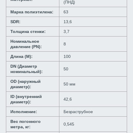
(ПНД)
Марка полиэтилена:
63
SDR:
13,6
Толщина стенки:
3,7
Номинальное
8
давление (PN):
Длина (М):
100
DN (Диаметр
50
номинальный):
OD (наружный
50 мм
диаметр):
ID (внутренний
42,6
диаметр):
Исполнение:
Безраструбное
Вес погонного
0,545
метра, кг: