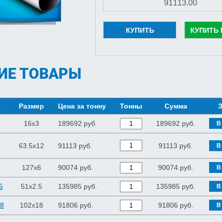
КУПИТЬ
КУПИТЬ 
ИЕ ТОВАРЫ
е
Размер
Цена за тонну
Тонны
Сумма
З
16x3
189692 руб.
189692
руб.
В
63.5x12
91113 руб.
91113
руб.
В
127x6
90074 руб.
90074
руб.
В
5
51x2.5
135985 руб.
135985
руб.
В
18
102x18
91806 руб.
91806
руб.
В