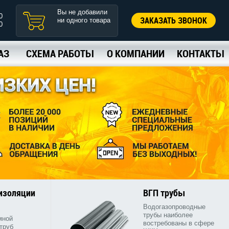
Вы не добавили
0
ЗАКАЗАТЬ ЗВОНОК
ни одного товара
0
АЗ
СХЕМА РАБОТЫ
О КОМПАНИИ
КОНТАКТЫ
 изоляции
ВГП трубы
Водогазопроводные
трубы наиболее
мной
востребованы в сфере
труб