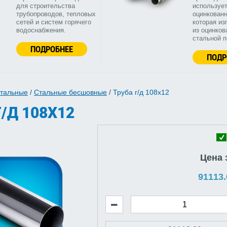
для строительства
используе
трубопроводов, тепловых
оцинкованн
сетей и систем горячего
которая из
водоснабжения.
из оцинков
стальной 
ПОДРОБНЕЕ
ПОДР
стальные
/
Стальные бесшовные
/
Труба г/д 108x12
/Д 108X12
Цена 