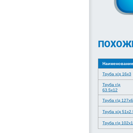
ПОХОЖ
Наименовани
Труба х/д 16x3
Труба г/д
63.5x12
Труба г/д 127x6
Труба х/д 51x2.
Труба г/д 102x