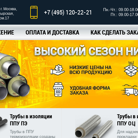
г. Москва,
Пн.-Чт.: 09.00-18.0
+7 (495) 120-22-21
тырская,
Пт.: 09.00-17.0
ком.17
ЕНИЕ
ОПЛАТА И ДОСТАВКА
КАК СДЕЛАТЬ ЗАК
Трубы в изоляции
Трубы в
ППУ ПЭ
ППУ ОЦ
Трубы в ППУ
Для надзе
термоизоляции созданы
прокладки 