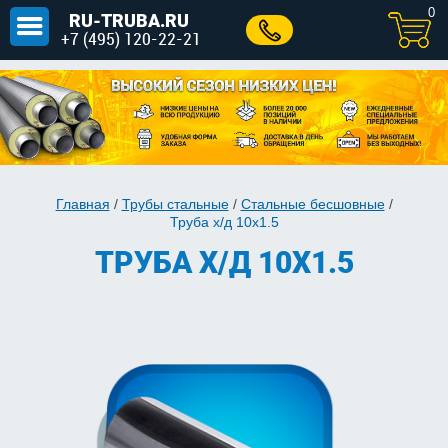
0
RU-TRUBA.RU
+7 (495) 120-22-21
Главная
/
Трубы стальные
/
Стальные бесшовные
/
Труба х/д 10x1.5
ТРУБА Х/Д 10X1.5