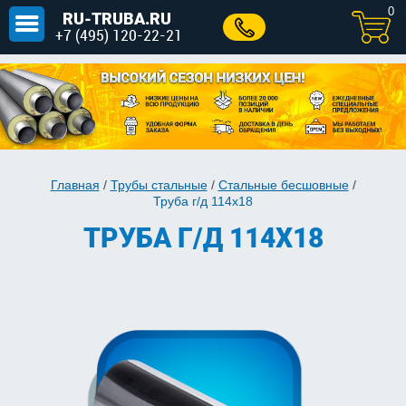
0
RU-TRUBA.RU
+7 (495) 120-22-21
Главная
/
Трубы стальные
/
Стальные бесшовные
/
Труба г/д 114x18
ТРУБА Г/Д 114X18