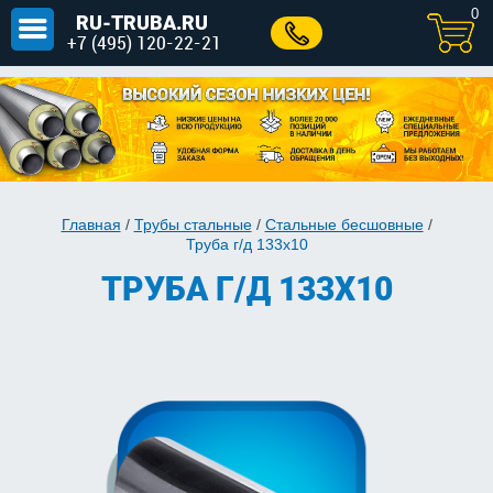
0
RU-TRUBA.RU
+7 (495) 120-22-21
Главная
/
Трубы стальные
/
Стальные бесшовные
/
Труба г/д 133x10
ТРУБА Г/Д 133X10