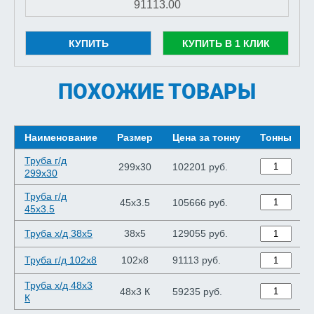
КУПИТЬ
КУПИТЬ В 1 КЛИК
ПОХОЖИЕ ТОВАРЫ
Наименование
Размер
Цена за тонну
Тонны
Труба г/д
299x30
102201 руб.
299x30
Труба г/д
45x3.5
105666 руб.
45x3.5
Труба х/д 38x5
38x5
129055 руб.
Труба г/д 102x8
102x8
91113 руб.
Труба х/д 48x3
48x3 К
59235 руб.
К