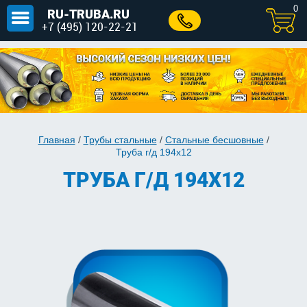
0
RU-TRUBA.RU
+7 (495) 120-22-21
Главная
/
Трубы стальные
/
Стальные бесшовные
/
Труба г/д 194x12
ТРУБА Г/Д 194X12